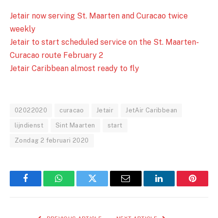
Jetair now serving St. Maarten and Curacao twice
weekly
Jetair to start scheduled service on the St. Maarten-
Curacao route February 2
Jetair Caribbean almost ready to fly
02022020
curacao
Jetair
JetAir Caribbean
lijndienst
Sint Maarten
start
Zondag 2 februari 2020
Facebook
WhatsApp
Twitter
Email
LinkedIn
Pintere