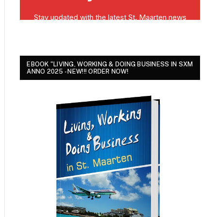
EBOOK "LIVING, WORKING & DOING BUSINESS IN SXM
ANNO 2025 - NEW!!! ORDER NOW!