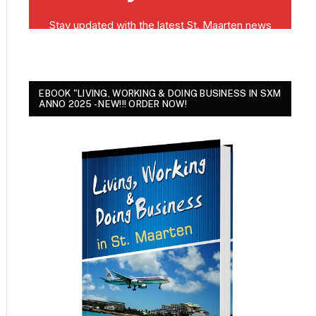
EBOOK "LIVING, WORKING & DOING BUSINESS IN SXM
ANNO 2025 - NEW!!! ORDER NOW!