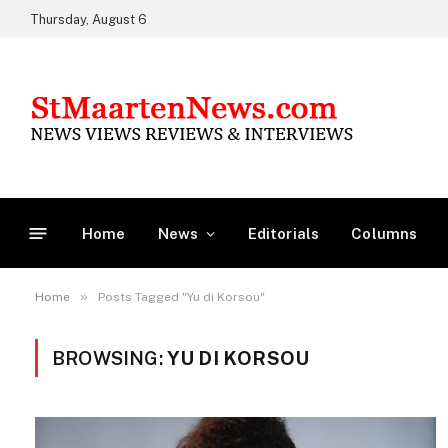
Thursday, August 6
Home
News
Editorials
Columns
»
Home
Posts Tagged "Yu di Korsou"
BROWSING:
YU DI KORSOU