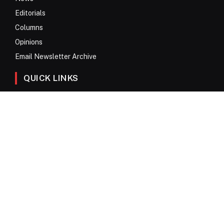
Editorials
Columns
Opinions
Email Newsletter Archive
QUICK LINKS
Obituaries
Directory
Advertise
Contact
My Account
© 2017 – 2026 All Rights Reserved. Anykey Services N.V.
Privacy Policy