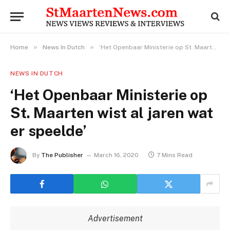
»
»
Home
News In Dutch
‘Het Openbaar Ministerie op St. Maarten wist al jaren wat er speelde’
NEWS IN DUTCH
‘Het Openbaar Ministerie op
St. Maarten wist al jaren wat
er speelde’
By
The Publisher
March 16, 2020
7 Mins Read
Advertisement