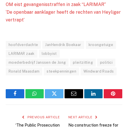
OM eist gevangenisstraffen in zaak “LARIMAR”
‘De openbaar aanklager heeft de rechten van Heyliger
vertrapt’
hoofdverdachte
JanHendrik Boekaar
kroongetuige
LARIMAR zaak
lobbyist
moederbedrijf Janssen de Jong
pleitzitting
politici
Ronald Maasdam
steekpenningen
Windward Roads
Facebook
WhatsApp
Twitter
Email
LinkedIn
Pintere
PREVIOUS ARTICLE
NEXT ARTICLE
‘The Public Prosecution
No construction freeze for