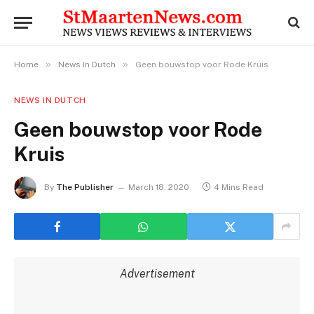
»
»
Home
News In Dutch
Geen bouwstop voor Rode Kruis
NEWS IN DUTCH
Geen bouwstop voor Rode
Kruis
By
The Publisher
March 18, 2020
4 Mins Read
Advertisement