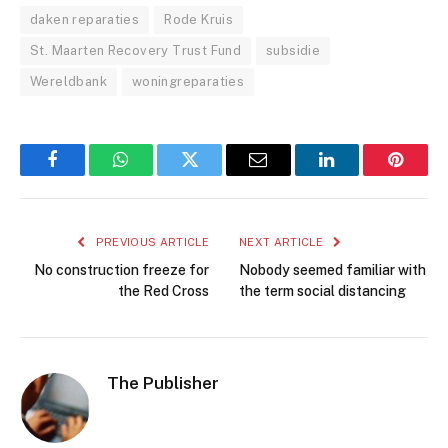
daken reparaties
Rode Kruis
St. Maarten Recovery Trust Fund
subsidie
Wereldbank
woningreparaties
Facebook
WhatsApp
Twitter
Email
LinkedIn
Pintere
PREVIOUS ARTICLE
NEXT ARTICLE
No construction freeze for
Nobody seemed familiar with
the Red Cross
the term social distancing
The Publisher